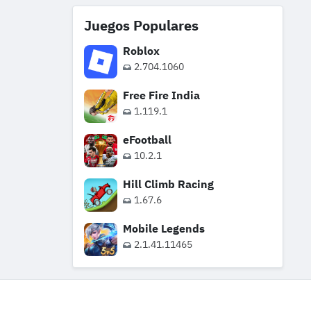
Juegos Populares
Roblox
2.704.1060
Free Fire India
1.119.1
eFootball
10.2.1
Hill Climb Racing
1.67.6
Mobile Legends
2.1.41.11465