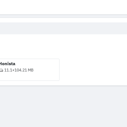
Honista
11.1
+
104.21 MB