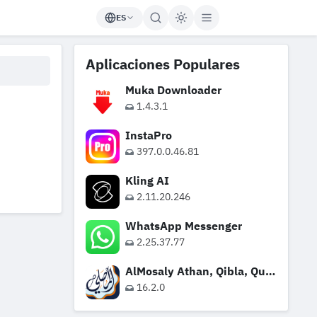
ES
Aplicaciones Populares
Muka Downloader
1.4.3.1
InstaPro
397.0.0.46.81
Kling AI
2.11.20.246
WhatsApp Messenger
2.25.37.77
AlMosaly Athan, Qibla, Quran
16.2.0