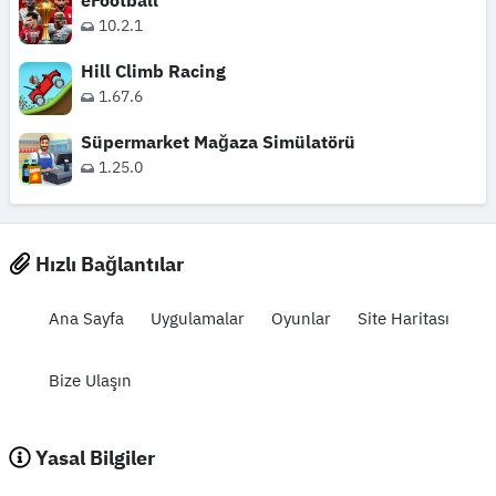
eFootball
10.2.1
Hill Climb Racing
1.67.6
Süpermarket Mağaza Simülatörü
1.25.0
Hızlı Bağlantılar
Ana Sayfa
Uygulamalar
Oyunlar
Site Haritası
Bize Ulaşın
Yasal Bilgiler