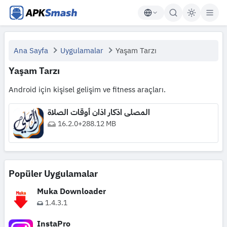
APKSmash
Ana Sayfa
Uygulamalar
Yaşam Tarzı
Yaşam Tarzı
Android için kişisel gelişim ve fitness araçları.
المصلي اذكار اذان أوقات الصلاة
16.2.0
+
288.12 MB
Popüler Uygulamalar
Muka Downloader
1.4.3.1
InstaPro