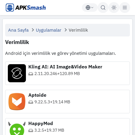
APKSmash
Ana Sayfa
Uygulamalar
Verimlilik
Verimlilik
Android için verimlilik ve görev yönetimi uygulamaları.
Kling AI: AI Image&Video Maker
2.11.20.246
+
120.89 MB
Aptoide
9.22.5.3
+
19.14 MB
HappyMod
3.2.5
+
19.37 MB