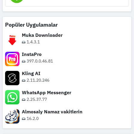
Popüler Uygulamalar
Muka Downloader
1.4.3.1
InstaPro
397.0.0.46.81
Kling AI
2.11.20.246
WhatsApp Messenger
2.25.37.77
Almosaly Namaz vakitlerin
16.2.0