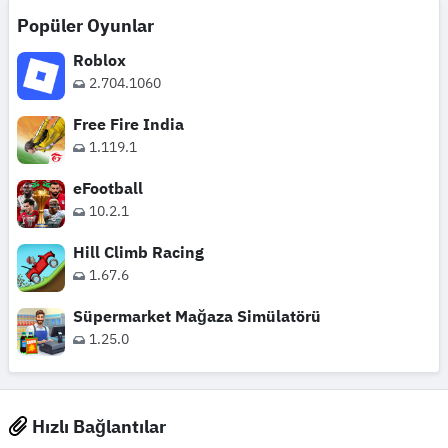
Popüler Oyunlar
Roblox
2.704.1060
Free Fire India
1.119.1
eFootball
10.2.1
Hill Climb Racing
1.67.6
Süpermarket Mağaza Simülatörü
1.25.0
Hızlı Bağlantılar