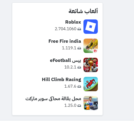
ألعاب شائعة
Roblox
2.704.1060
Free Fire india
1.119.1
بيس eFootball
10.2.1
Hill Climb Racing
1.67.6
محل بقالة محاكي سوبر ماركت
1.25.0